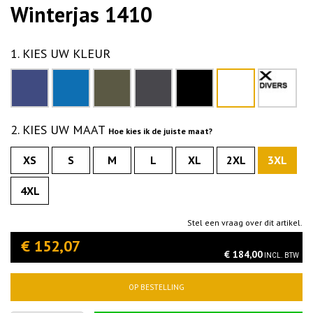
Winterjas 1410
1. KIES UW KLEUR
2. KIES UW MAAT
Hoe kies ik de juiste maat?
XS
S
M
L
XL
2XL
3XL
4XL
Stel een vraag over dit artikel.
€ 152,07
€ 184,00
INCL. BTW
OP BESTELLING