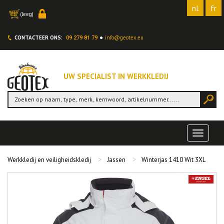
nl
fr
(leeg)
CONTACTEER ONS:
info@geotex.eu
09 279 81 79
UW SPECIALIST IN WERKKLEDIJ
Toggle
navigat
Werkkledij en veiligheidskledij
Jassen
Winterjas 1410 Wit 3XL