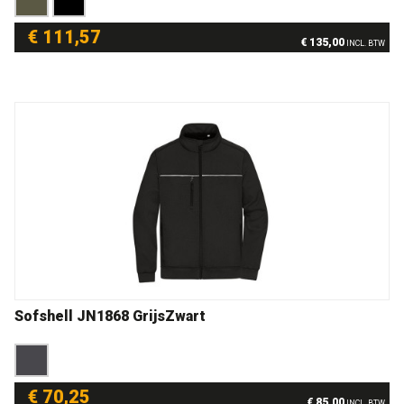
€ 111,57
€ 135,00
INCL. BTW
Sofshell JN1868 GrijsZwart
€ 70,25
€ 85,00
INCL. BTW