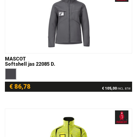
MASCOT
Softshell jas 22085 D.
€ 86,78
€ 105,00
INCL. BTW