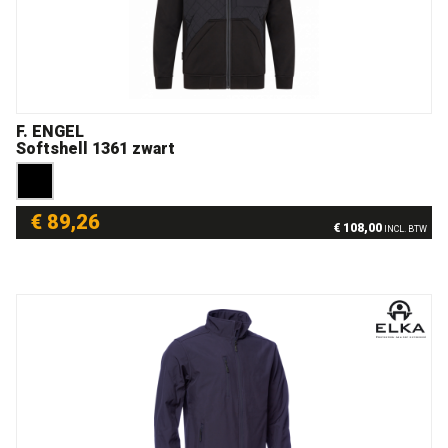
F. ENGEL
Softshell 1361 zwart
€ 89,26
€ 108,00
INCL. BTW