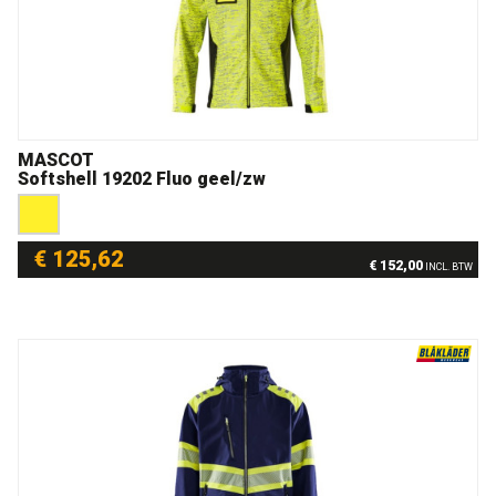
MASCOT
Softshell 19202 Fluo geel/zw
€ 125,62
€ 152,00
INCL. BTW