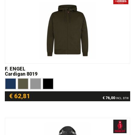
F. ENGEL
Cardigan 8019
€ 62,81
€ 76,00
INCL. BTW