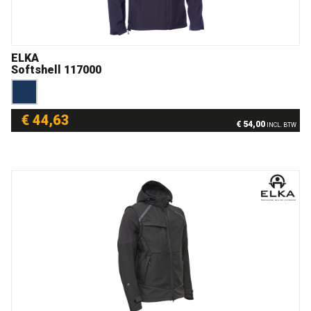
ELKA
Softshell 117000
€ 44,63
€ 54,00
INCL. BTW