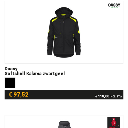
Dassy
Softshell Kalama zwartgeel
€ 97,52
€ 118,00
INCL. BTW