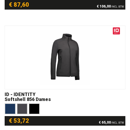
€ 87,60
€ 106,00
INCL. BTW
ID - IDENTITY
Softshell 856 Dames
€ 53,72
€ 65,00
INCL. BTW