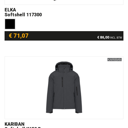
ELKA
Softshell 117300
€ 71,07
€ 86,00
INCL. BTW
KARIBAN