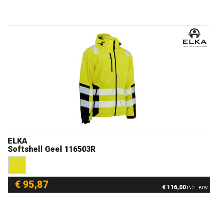
ELKA
Softshell Geel 116503R
€ 95,87
€ 116,00
INCL. BTW