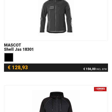
MASCOT
Shell Jas 18301
€ 128,93
€ 156,00
INCL. BTW