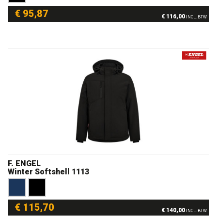
€ 95,87
€ 116,00
INCL. BTW
F. ENGEL
Winter Softshell 1113
€ 115,70
€ 140,00
INCL. BTW