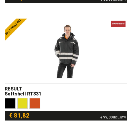
BEST VERKOCHT
RESULT
Softshell RT331
€ 81,82
€ 99,00
INCL. BTW