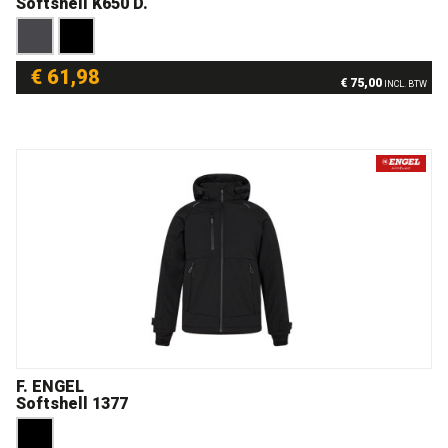
Softshell K650 D.
€ 61,98
€ 75,00
INCL. BTW
F. ENGEL
Softshell 1377