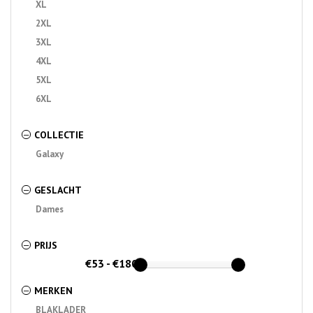
XL
2XL
3XL
4XL
5XL
6XL
COLLECTIE
–
Galaxy
GESLACHT
–
Dames
PRIJS
–
€53 - €180
MERKEN
–
BLAKLADER