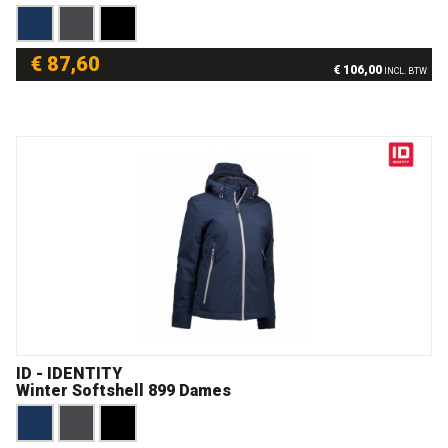
€ 87,60
€ 106,00
INCL. BTW
ID - IDENTITY
Winter Softshell 899 Dames