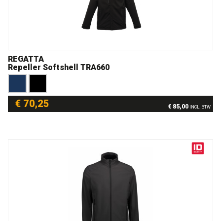
REGATTA
Repeller Softshell TRA660
€ 70,25
€ 85,00
INCL. BTW