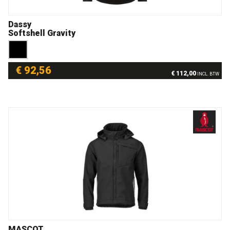
Dassy
Softshell Gravity
€ 92,56
€ 112,00
INCL. BTW
MASCOT