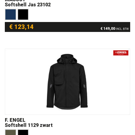
Softshell Jas 23102
€ 123,14
€ 149,00
INCL. BTW
F. ENGEL
Softshell 1129 zwart