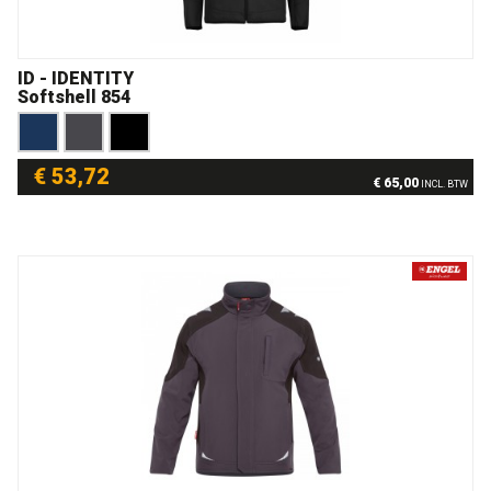
ID - IDENTITY
Softshell 854
€ 53,72
€ 65,00
INCL. BTW