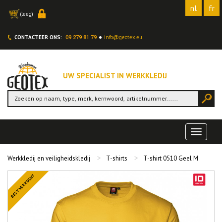
nl
fr
(leeg)
CONTACTEER ONS:
info@geotex.eu
09 279 81 79
UW SPECIALIST IN WERKKLEDIJ
Toggle
navigat
Werkkledij en veiligheidskledij
T-shirts
T-shirt 0510 Geel M
BEST VERKOCHT