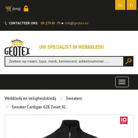
nl
fr
(leeg)
CONTACTEER ONS:
info@geotex.eu
09 279 81 79
UW SPECIALIST IN WERKKLEDIJ
Toggle
navigat
Werkkledij en veiligheidskledij
Sweaters
Sweater Cardigan 628 Zwart XL