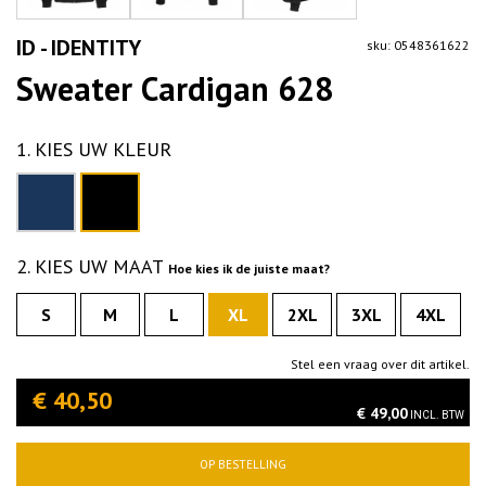
ID - IDENTITY
sku: 0548361622
Sweater Cardigan 628
1. KIES UW KLEUR
2. KIES UW MAAT
Hoe kies ik de juiste maat?
S
M
L
XL
2XL
3XL
4XL
Stel een vraag over dit artikel.
€ 40,50
€ 49,00
INCL. BTW
OP BESTELLING