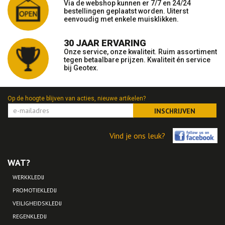
Via de webshop kunnen er 7/7 en 24/24
bestellingen geplaatst worden. Uiterst
eenvoudig met enkele muisklikken.
30 JAAR ERVARING
Onze service, onze kwaliteit. Ruim assortiment
tegen betaalbare prijzen. Kwaliteit én service
bij Geotex.
Op de hoogte blijven van acties, nieuwe artikelen?
INSCHRIJVEN
Vind je ons leuk?
WAT?
WERKKLEDIJ
PROMOTIEKLEDIJ
VEILIGHEIDSKLEDIJ
REGENKLEDIJ