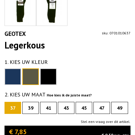
GEOTEX
sku: 0701010637
Legerkous
1. KIES UW KLEUR
2. KIES UW MAAT
Hoe kies ik de juiste maat?
37
39
41
43
45
47
49
Stel een vraag over dit artikel.
€ 7,85