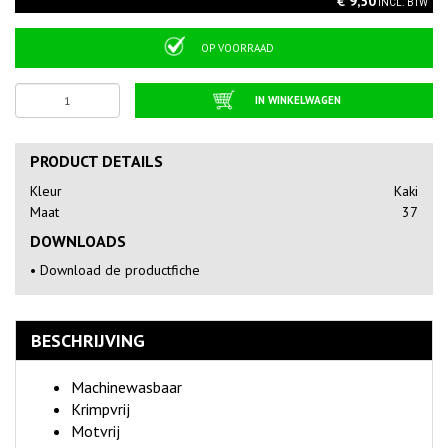
€ 9,50
INCL. BTW
OP VOORRAAD
IN WINKELWAGEN
PRODUCT DETAILS
Kleur
Kaki
Maat
37
DOWNLOADS
•
Download de productfiche
BESCHRIJVING
Machinewasbaar
Krimpvrij
Motvrij